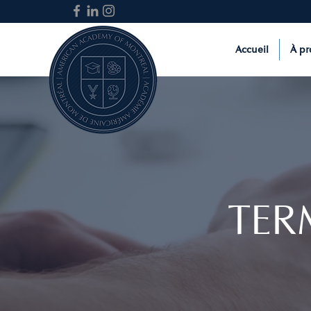
Accueil
À pr
TER