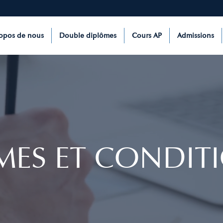
opos de nous
Double diplômes
Cours AP
Admissions
MES ET CONDIT